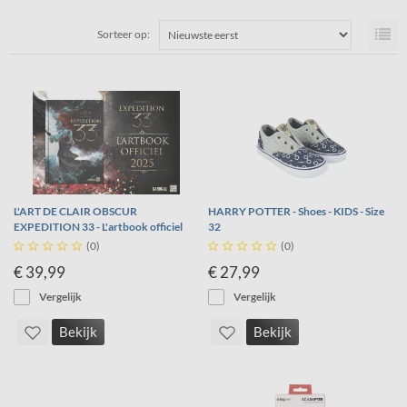
Sorteer op:
L'ART DE CLAIR OBSCUR
HARRY POTTER - Shoes - KIDS - Size
EXPEDITION 33 - L'artbook officiel
32





(0)





(0)
€ 39,99
€ 27,99
Vergelijk
Vergelijk
Bekijk
Bekijk