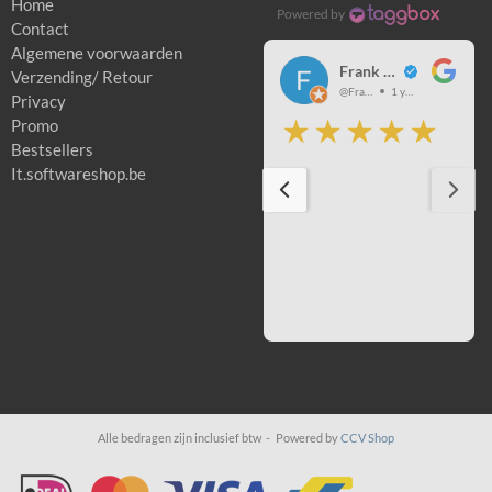
Home
Powered by
Contact
Algemene voorwaarden
Nicole Schuurman
Frank Smet
Verzending/ Retour
@NicoleSchuurman
3 years ago
@FrankSmet
1 year ago
Privacy
Promo
Bestsellers
It.softwareshop.be
Alle bedragen zijn inclusief btw -
Powered by
CCV Shop