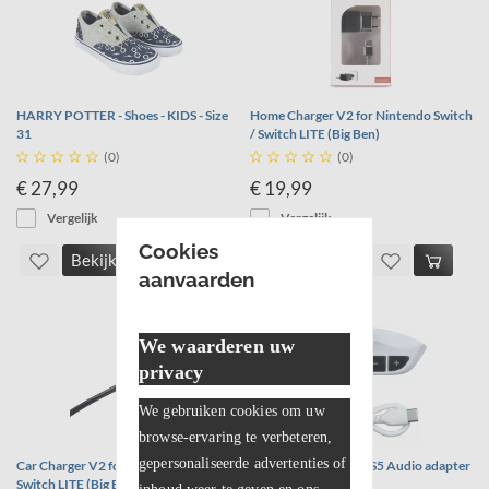
HARRY POTTER - Shoes - KIDS - Size
Home Charger V2 for Nintendo Switch
31
/ Switch LITE (Big Ben)





(0)





(0)
€ 27,99
€ 19,99
Vergelijk
Vergelijk
Cookies
Bekijk
aanvaarden
We waarderen uw
privacy
We gebruiken cookies om uw
browse-ervaring te verbeteren,
gepersonaliseerde advertenties of
Car Charger V2 for Nintendo Switch /
PS5 Audio adapter PS5 Audio adapter
Switch LITE (Big Ben)