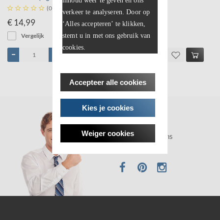
inhoud weer te geven en ons





(0)





(0)
verkeer te analyseren. Door op
€ 14,99
€ 34,99
‘Alles accepteren’ te klikken,
Vergelijk
Vergelijk
stemt u in met ons gebruik van
cookies.
Accepteer alle cookies
Kies je cookies
Hulp nodig?
Weiger cookies
Bel / Whatsap ons
0478983030