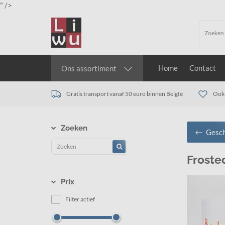
" />
Home
Contact
Ons assortiment
Gratis transport vanaf 50 euro binnen BelgIë
Ook 
Zoeken
Gesch
Froste
Prix
Filter actief