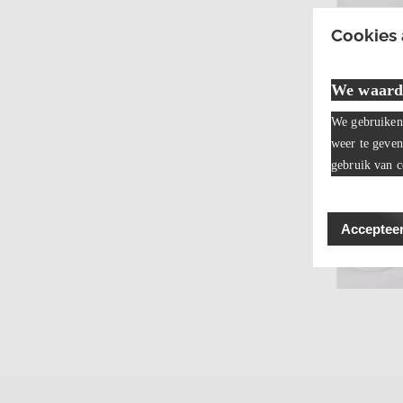
Cookies
We waard
We gebruiken 
weer te geven
gebruik van c
Accepteer