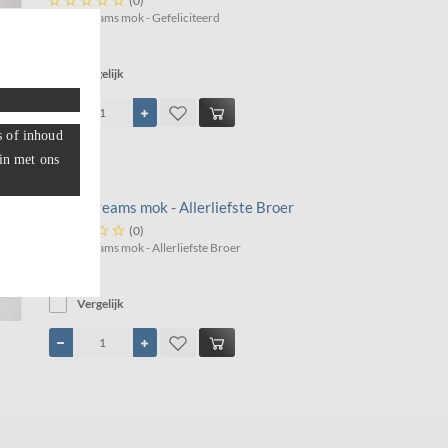





(0)
Paperdreams mok - Gefeliciteerd
€ 8,99
Vergelijk
s of inhoud
 in met ons
Paperdreams mok - Allerliefste Broer





(0)
Paperdreams mok - Allerliefste Broer
€ 8,99
Vergelijk