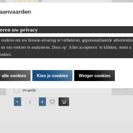





(0)
Froste MUG / Mok Bedankt
 aanvaarden
€ 8,99
Vergelijk
eren uw privacy
cookies om uw browse-ervaring te verbeteren, gepersonaliseerde advertentie
 en ons verkeer te analyseren. Door op ‘Alles accepteren’ te klikken, stemt u
ookies.
Paperdreams mok - Allerbeste Vriend





(0)
Paperdreams mok - Allerbeste Vriend
 alle cookies
Kies je cookies
Weiger cookies
€ 8,99
Vergelijk