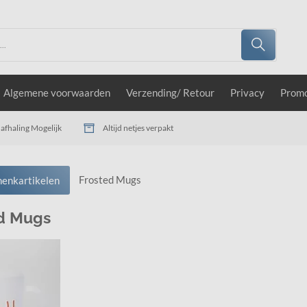
Algemene voorwaarden
Verzending/ Retour
Privacy
Prom
afhaling Mogelijk
Altijd netjes verpakt
Frosted Mugs
enkartikelen
d Mugs