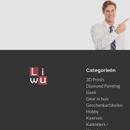
Categorieën
3D Prints
Diamond Painting
Geek
Geur in huis
Nicole Schuurman
Geschenkartikelen
@NicoleSchuurman
3 years ago
Hobby
Kaarsen
Kalenders /