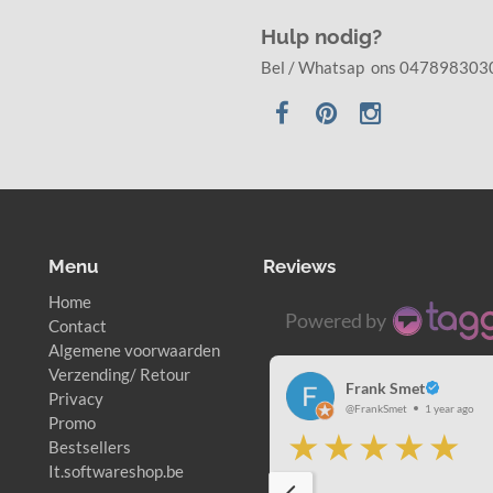
Hulp nodig?
Bel / Whatsap ons 047898303
Menu
Reviews
Home
Powered by
Contact
Algemene voorwaarden
Verzending/ Retour
Frank Smet
Privacy
@FrankSmet
1 year ago
Promo
Bestsellers
It.softwareshop.be