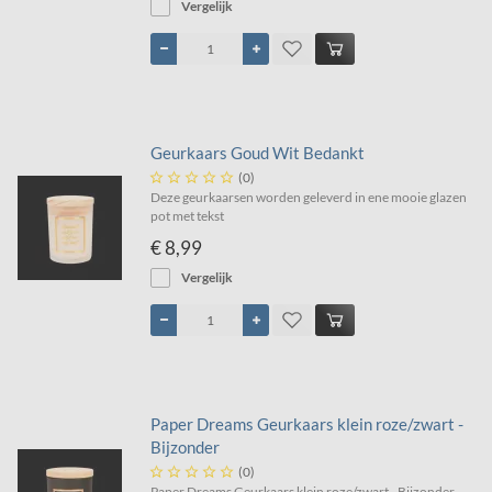
Vergelijk
Geurkaars Goud Wit Bedankt





(0)
Deze geurkaarsen worden geleverd in ene mooie glazen
pot met tekst
€ 8,99
Vergelijk
Paper Dreams Geurkaars klein roze/zwart -
Bijzonder





(0)
Paper Dreams Geurkaars klein roze/zwart - Bijzonder