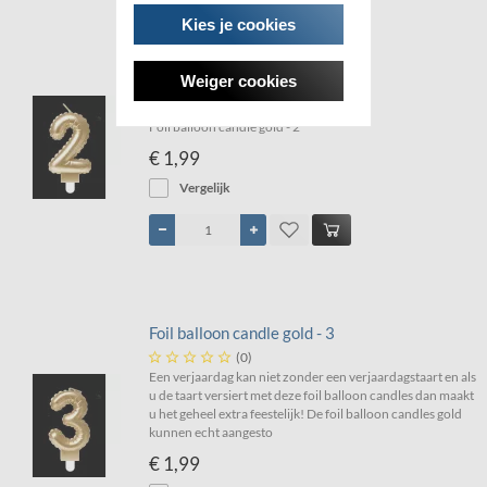
Kies je cookies
Weiger cookies
Foil balloon candle gold - 2





(0)
Foil balloon candle gold - 2
€ 1,99
Vergelijk
Foil balloon candle gold - 3





(0)
Een verjaardag kan niet zonder een verjaardagstaart en als
u de taart versiert met deze foil balloon candles dan maakt
u het geheel extra feestelijk! De foil balloon candles gold
kunnen echt aangesto
€ 1,99