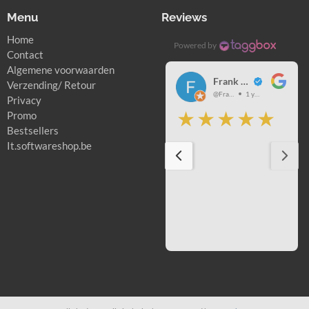
Menu
Reviews
Home
Powered by
Contact
Algemene voorwaarden
Nicole Schuurman
Frank Smet
Verzending/ Retour
@NicoleSchuurman
3 years ago
@FrankSmet
1 year ago
Privacy
Promo
Bestsellers
It.softwareshop.be