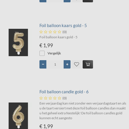
Foil balloon kaars gold - 5





(0)
Foil balloon kaars gold - 5
€ 1,99
Vergelijk
Foil balloon candle gold - 6





(0)
Een verjaardag kan niet zonder een verjaardagstaart en als
u de taart versiert met deze foil balloon candles dan maakt
u het geheel extra feestelijk! De foil balloon candles gold
kunnen echt aangesto
€ 1,99