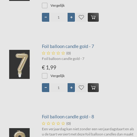
Vergelijk
Foil balloon candle gold - 7





(0)
Foil balloon candle gold - 7
€ 1,99
Vergelijk
Foil balloon candle gold - 8





(0)
Een verjaardag kan niet zonder een verjaardagstaart en als
u de taart versiert met deze foil balloon candles dan maakt