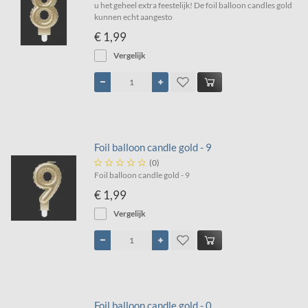
u het geheel extra feestelijk! De foil balloon candles gold
kunnen echt aangesto
€ 1,99
Vergelijk
Foil balloon candle gold - 9





(0)
Foil balloon candle gold - 9
€ 1,99
Vergelijk
Foil balloon candle gold - 0