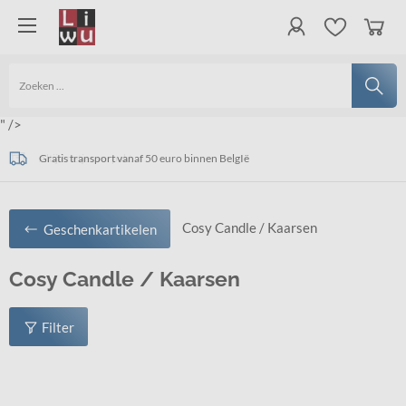
" />
Gratis transport vanaf 50 euro binnen BelgIë
Ook afhaling Mogelijk
Altijd netjes verpakt
Cosy Candle / Kaarsen
Geschenkartikelen
Cosy Candle / Kaarsen
Filter