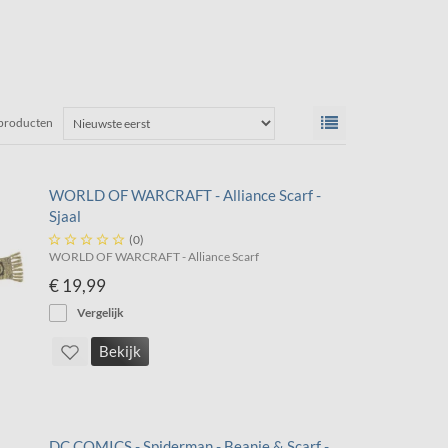
 producten
WORLD OF WARCRAFT - Alliance Scarf -
Sjaal





(0)
WORLD OF WARCRAFT - Alliance Scarf
€ 19,99
Vergelijk
Bekijk
DC COMICS - Spiderman - Beanie & Scarf -