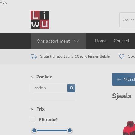
" />
Home
Contact
Ons assortiment
Gratis transport vanaf 50 euro binnen BelgIë
Ook 
Zoeken
Merc
Sjaals
Prix
Filter actief