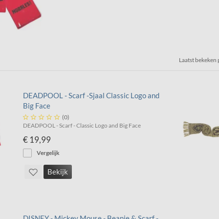
Laatst bekeken
DEADPOOL - Scarf -Sjaal Classic Logo and
Big Face





(0)
DEADPOOL - Scarf - Classic Logo and Big Face
€ 19,99
Vergelijk
Bekijk
DISNEY - Mickey Mouse - Beanie & Scarf -