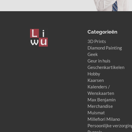
Categorieën
3D Prints
Diamond Painting
Geek
Geur in huis
Nicole Schuurman
Geschenkartikelen
@NicoleSchuurman
3 years ago
Hobby
Kaarsen
Kalenders /
Wenskaarten
Max Benjamin
Merchandise
Muismat
Millefiori Milano
Persoonlijke verzorgin