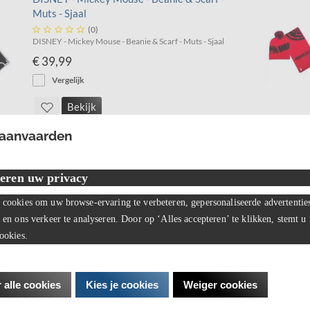
Muts - Sjaal





(0)
DISNEY - Mickey Mouse - Beanie & Scarf - Muts - Sjaal
€ 39,99
Vergelijk
Bekijk
 aanvaarden
MARVEL - Beanie & Scarf - Muts - Sjaal
eren uw privacy
cookies om uw browse-ervaring te verbeteren, gepersonaliseerde advertentie





(0)
MARVEL - Beanie & Scarf - Muts - Sjaal
 en ons verkeer te analyseren. Door op ‘Alles accepteren’ te klikken, stemt u
€ 39,99
ookies.
Vergelijk
 alle cookies
Kies je cookies
Weiger cookies