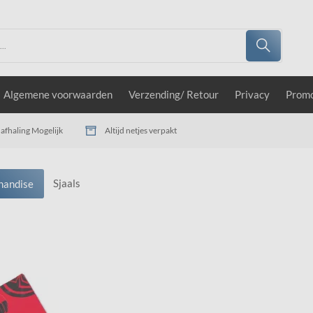
Algemene voorwaarden
Verzending/ Retour
Privacy
Prom
afhaling Mogelijk
Altijd netjes verpakt
Sjaals
handise