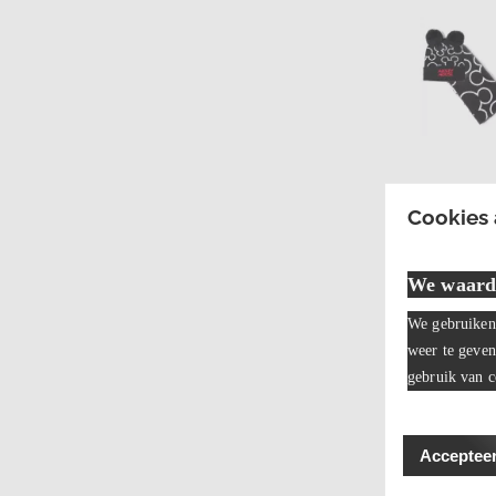
Cookies
We waard
We gebruiken 
weer te geven
gebruik van c
Accepteer