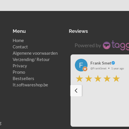
Menu
Reviews
Home
Powered by
Contact
Algemene voorwaarden
Verzending/ Retour
Frank Smet
Privacy
@FrankSmet
1 year ago
Promo
Bestsellers
It.softwareshop.be
g