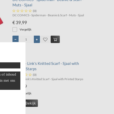
Muts - Sjaal





(0)
DC COMICS - Spiderman - Beanie & Scarf - Muts - Sjaal
€ 39,99
Vergelijk
ZELDA - Link's Knitted Scarf - Sjaal with
Printed Starps
s of inhoud





(0)
ZELDA - Link's Knitted Scarf - Sjaal with Printed Starps
 in met ons
€ 19,99
Vergelijk
Bekijk